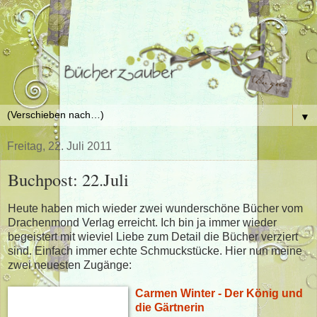
▼
Freitag, 22. Juli 2011
Buchpost: 22.Juli
Heute haben mich wieder zwei wunderschöne Bücher vom
Drachenmond Verlag erreicht. Ich bin ja immer wieder
begeistert mit wieviel Liebe zum Detail die Bücher verziert
sind. Einfach immer echte Schmuckstücke. Hier nun meine
zwei neuesten Zugänge:
Carmen Winter - Der König und
die Gärtnerin