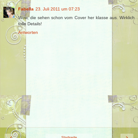
Fabella
23. Juli 2011 um 07:23
Wow, die sehen schon vom Cover her klasse aus. Wirklich
tolle Details!
Antworten
‹
›
Startseite